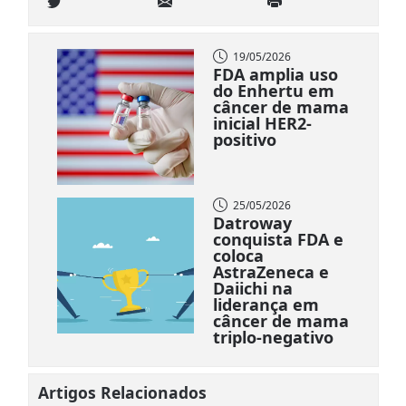
19/05/2026
FDA amplia uso
do Enhertu em
câncer de mama
inicial HER2-
positivo
25/05/2026
Datroway
conquista FDA e
coloca
AstraZeneca e
Daiichi na
liderança em
câncer de mama
triplo-negativo
Artigos Relacionados