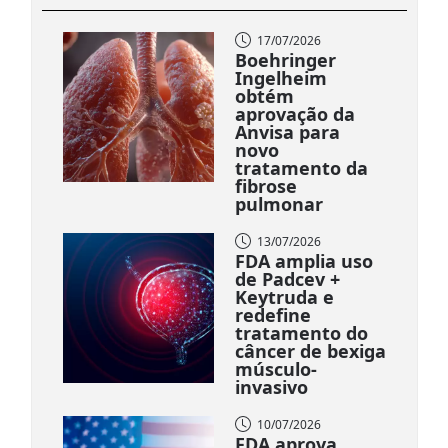
17/07/2026
Boehringer
Ingelheim
obtém
aprovação da
Anvisa para
novo
tratamento da
fibrose
pulmonar
13/07/2026
FDA amplia uso
de Padcev +
Keytruda e
redefine
tratamento do
câncer de bexiga
músculo-
invasivo
10/07/2026
FDA aprova