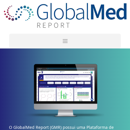
O GlobalMed Report (GMR) possui uma Plataforma de