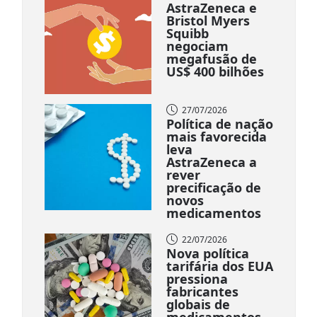
AstraZeneca e
Bristol Myers
Squibb
negociam
megafusão de
US$ 400 bilhões
27/07/2026
Política de nação
mais favorecida
leva
AstraZeneca a
rever
precificação de
novos
medicamentos
22/07/2026
Nova política
tarifária dos EUA
pressiona
fabricantes
globais de