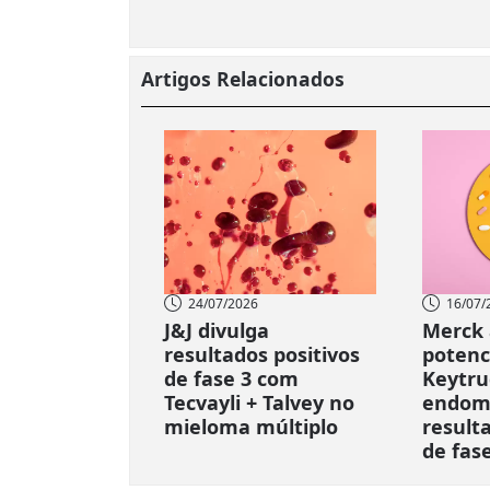
Artigos Relacionados
24/07/2026
16/07/
J&J divulga
Merck 
resultados positivos
potenc
de fase 3 com
Keytru
Tecvayli + Talvey no
endome
mieloma múltiplo
result
de fas