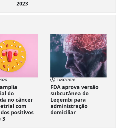
2023
2026
14/07/2026
amplia
FDA aprova versão
ial do
subcutânea do
da no câncer
Leqembi para
trial com
administração
ados positivos
domiciliar
e 3