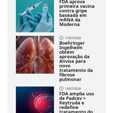
FDA aprova
primeira vacina
contra gripe
baseada em
mRNA da
Moderna
17/07/2026
Boehringer
Ingelheim
obtém
aprovação da
Anvisa para
novo
tratamento da
fibrose
pulmonar
13/07/2026
FDA amplia uso
de Padcev +
Keytruda e
redefine
tratamento do